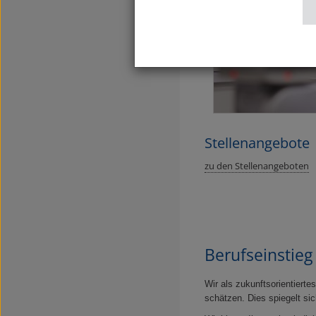
Stellenangebote
zu den Stellenangeboten
Berufseinstie
Wir als zukunftsorientiert
schätzen. Dies spiegelt sic