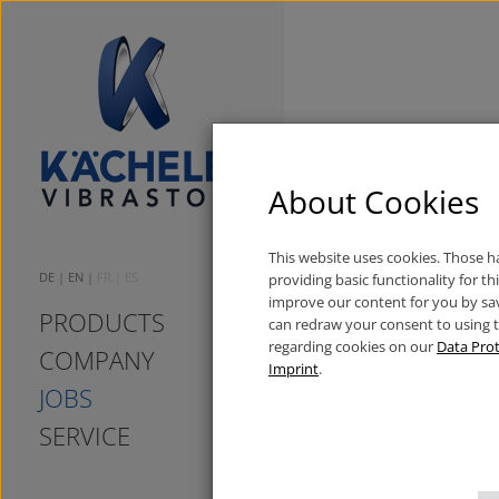
Stellenangebote
Ausbild
Karriere bei 
About Cookies
Als mittelständischer Fami
This website uses cookies. Those 
Innovation, Präzision und 
DE
EN
FR
ES
providing basic functionality for t
Rotoren und Gummiformar
improve our content for you by sa
PRODUCTS
Unsere Geschäftsbereiche 
can redraw your consent to using 
Bau-, Druck- und Lebensmit
regarding cookies on our
Data Prot
COMPANY
Gruppe mit ca. 600 Mitarbe
Imprint
.
Standorte sind in Bayern 
JOBS
SERVICE