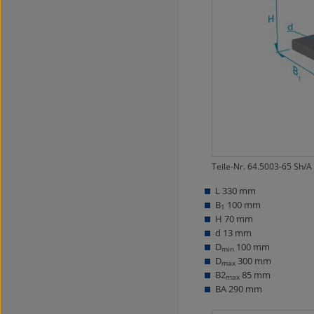
Teile-Nr. 64.5003-65 Sh/A
L 330 mm
B
100 mm
1
H 70 mm
d 13 mm
D
100 mm
min
D
300 mm
max
B2
85 mm
max
BA 290 mm