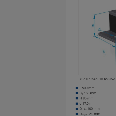
Teile-Nr. 64.5016-65 Sh/A
L 500 mm
B
160 mm
1
H 85 mm
d 17,5 mm
D
100 mm
min
D
350 mm
max