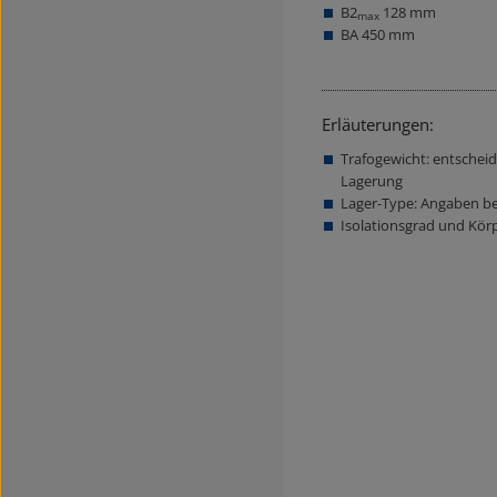
B2
128 mm
max
BA 450 mm
Erläuterungen:
Trafogewicht: entschei
Lagerung
Lager-Type: Angaben bez
Isolationsgrad und Kör